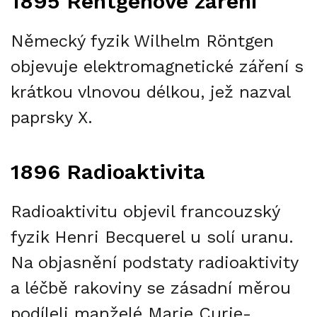
1895 Rentgenové záření
Německý fyzik Wilhelm Röntgen
objevuje elektromagnetické záření s
krátkou vlnovou délkou, jež nazval
paprsky X.
1896 Radioaktivita
Radioaktivitu objevil francouzský
fyzik Henri Becquerel u solí uranu.
Na objasnění podstaty radioaktivity
a léčbě rakoviny se zásadní měrou
podíleli manželé Marie Curie-