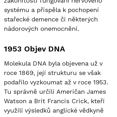
zákonitosti fungování nervového
systému a přispěla k pochopení
stařecké demence či některých
nádorových onemocnění.
1953 Objev DNA
Molekula DNA byla objevena už v
roce 1869, její strukturu se však
podařilo vyzkoumat až v roce 1953.
Tu správně určili Američan James
Watson a Brit Francis Crick, kteří
využili výsledků anglické vědkyně