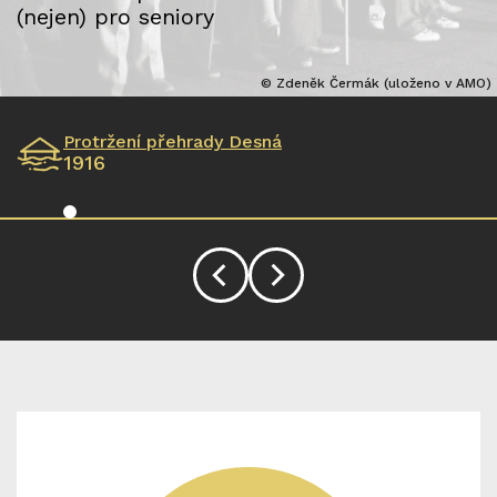
(nejen) pro seniory
© Zdeněk Čermák (uloženo v AMO)
Protržení přehrady Desná
1916