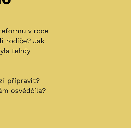
reformu v roce
li rodiče? Jak
yla tehdy
i připravit?
vám osvědčila?