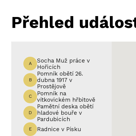
Přehled událos
PO STOPÁCH DĚLNICKÉ REVOLTY V P
Socha Muž práce v
A
Hořicích
Po stopách dělnické
Pomník obětí 26.
revolty v Plzni 1953
dubna 1917 v
B
Prostějově
Od vlakové stanice Plzeň-Jižní
Pomník na
C
Předměstí, kde vystupovalo
vítkovickém hřbitově
mnoho pracujících Škodových
Pamětní deska obětí
hladové bouře v
D
závodů, kteří za prací dojížděli
Pardubicích
z okolních obcí, se vydejte na
Radnice v Písku
E
náměstí T. G. Masaryka, kam se