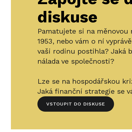
podívat také na Chodské
diskuse
náměstí, které se pyšní
staletou tradicí zeleninových
trhů. Trasu doporučujeme
Pamatujete si na měnovou 
zakončit v prostorách jedné z
1953, nebo vám o ní vyprávě
rekonstruovaných nádražních
vaši rodinu postihla? Jaká b
budov vlakové stanice Plzeň-
nálada ve společnosti?
Jižní Předměstí, v níž dnes
sídlí prostor pro současné
umění a vzdělávání
Moving
Lze se na hospodářskou kriz
Station
a kavárna
Moving Café
.
Jaká finanční strategie se 
VSTOUPIT DO DISKUSE