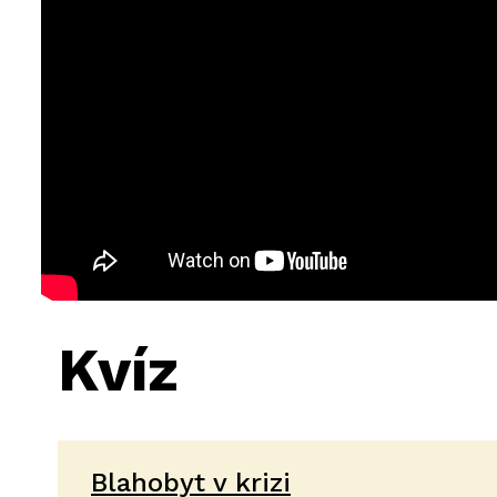
Kvíz
Blahobyt v krizi