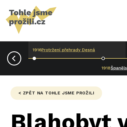
1916
Protržení přehrady Desná
1918
Španěls
< ZPĚT NA TOHLE JSME PROŽILI
Blahobyt v