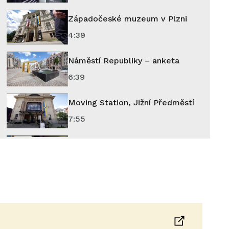
Západočeské muzeum v Plzni
4:39
Náměstí Republiky – anketa
6:39
Moving Station, Jižní Předměstí
7:55
Státní oblastní archiv v Plzni
11:51
Tržnice na Chodském náměstí
14:50
Dělnická kolonie Karlov