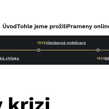
Úvod
Tohle jsme prožili
Prameny onlin
1938
Všeobecná mobilizace
ká chřipka
1953
Mě
 krizi