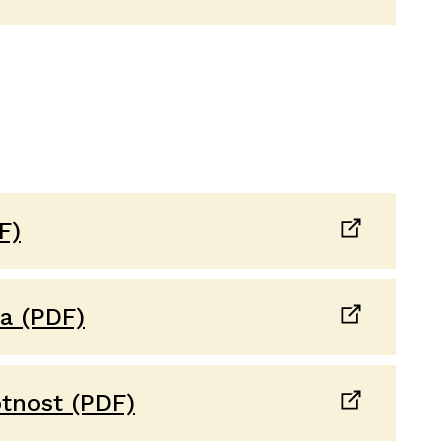
16:17
Zahrádkářská osada na Mikulce
20:22
Závěrečné shrnutí
25:12
F)
a (PDF)
tnost (PDF)